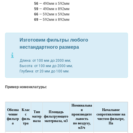
56
— 490мм x 592мм
59
— 490мм x 892мм
66
— 592мм x 592мм
69
— 592мм x 892мм
Изготовим фильтры любого
нестандартного размера
Длина: от 100 мм до 2000 мм;
Высота: от 100 мм до 2000 мм;
Глубина: от 20 мм до 100 мм.
Пример номенклатуры:
Номинальна
Обозна
Клас
я
Начальное
Тип
Площадь
чение
с
производите
сопротивление на
матер
фильтрующего
фильтр
филь
льность
чистом фильтре,
иала
материала, м3
а
тра
по воздуху,
Па
м3/ч