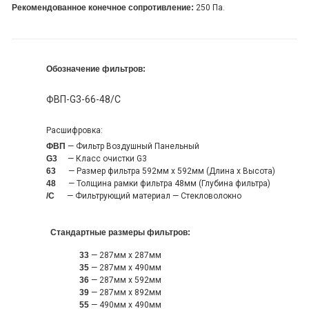
Рекомендованное конечное сопротивление:
250 Па.
Обозначение фильтров:
ФВП-G3-66-48/С
Расшифровка:
ФВП
— Фильтр Воздушный Панельный
G3
— Класс очистки G3
63
— Размер фильтра 592мм х 592мм (Длина х Высота)
48
— Толщина рамки фильтра 48мм (Глубина фильтра)
/С
— Фильтрующий материал — Стекловолокно
Стандартные размеры фильтров:
33
— 287мм x 287мм
35
— 287мм x 490мм
36
— 287мм x 592мм
39
— 287мм x 892мм
55
— 490мм x 490мм