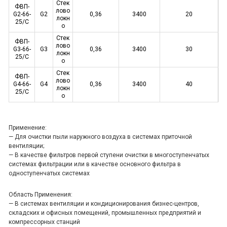
Стек
ФВП-
лово
G2-66-
G2
0,36
3400
20
локн
25/С
о
Стек
ФВП-
лово
G3-66-
G3
0,36
3400
30
локн
25/С
о
Стек
ФВП-
лово
G4-66-
G4
0,36
3400
40
локн
25/С
о
Применение:
— Для очистки пыли наружного воздуха в системах приточной
вентиляции;
— В качестве фильтров первой ступени очистки в многоступенчатых
системах фильтрации или в качестве основного фильтра в
одноступенчатых системах
Область Применения:
— В системах вентиляции и кондиционирования бизнес-центров,
складских и офисных помещений, промышленных предприятий и
компрессорных станций