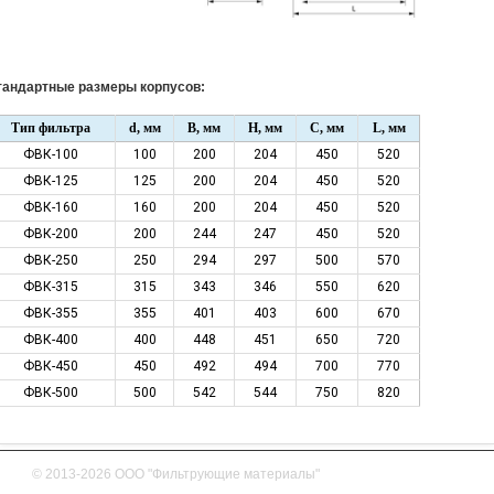
тандартные размеры корпусов:
Тип фильтра
d, мм
B, мм
H, мм
С, мм
L, мм
ФВК-100
100
200
204
450
520
ФВК-125
125
200
204
450
520
ФВК-160
160
200
204
450
520
ФВК-200
200
244
247
450
520
ФВК-250
250
294
297
500
570
ФВК-315
315
343
346
550
620
ФВК-355
355
401
403
600
670
ФВК-400
400
448
451
650
720
ФВК-450
450
492
494
700
770
ФВК-500
500
542
544
750
820
© 2013-2026 ООО "Фильтрующие материалы"